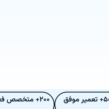
یر موفق
۲۰۰+ متخصص فعال